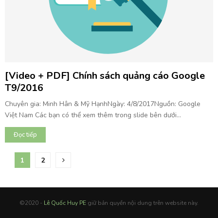
[Video + PDF] Chính sách quảng cáo Google
T9/2016
Chuyên gia: Minh Hân & Mỹ HạnhNgày: 4/8/2017Nguồn: Google
Việt Nam Các bạn có thể xem thêm trong slide bên dưới...
Đọc tiếp
P
1
2
o
s
©2020 -
Lê Quốc Huy PE
giữ bản quyền nội dung trên website này.
t