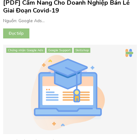
E
[PDF] Cẩm Nang Cho Doanh Nghiệp Bán Lẻ
Giai Đoạn Covid-19
N
Nguồn: Google Ads...
Đọc tiếp
U
Chứng nhận Google Ads
Google Support
Skillshop