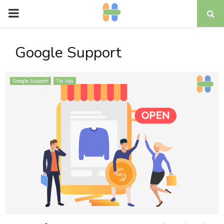
P
R
Google Support
I
Google Support
Tài liệu
M
A
R
Y
M